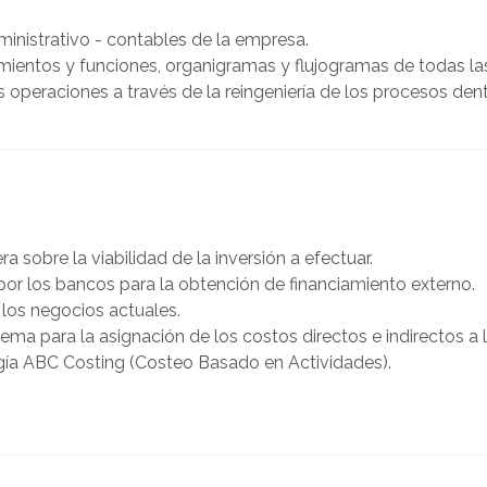
ía financiera, que son
Contacto
inistrativo - contables de la empresa.
país.
entos y funciones, organigramas y flujogramas de todas las 
s operaciones a través de la reingeniería de los procesos de
 Ciudad del Este y
s clientes son
la región.
 sobre la viabilidad de la inversión a efectuar.
 por los bancos para la obtención de financiamiento externo.
 los negocios actuales.
tema para la asignación de los costos directos e indirectos a 
gía ABC Costing (Costeo Basado en Actividades).