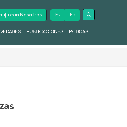
baja con Nosotros
Es
En
VEDADES
PUBLICACIONES
PODCAST
La transformación digital ya
está cambiand...
Leer más
Cada vez más empresas,
nzas
inversores y famili...
Leer más