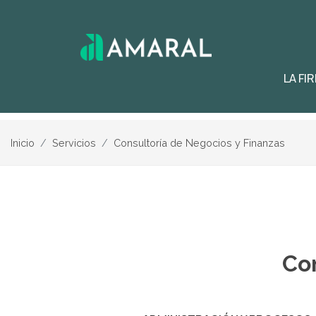
LA FI
LA FIRMA
Inicio
Servicios
Consultoría de Negocios y Finanzas
Desde el año 2002, el compromiso de Ama
soluciones de negocios viables y agregar v
las áreas de su competencia profesional.
Basados en nuestra experiencia y en la ap
prácticas empresariales hemos logrado un
Con
en el mercado local a través de un equip
y técnicos altamente capacitados y orient
ofreciendo servicios de contabilidad, impu
consultoría, tercerización de procesos de