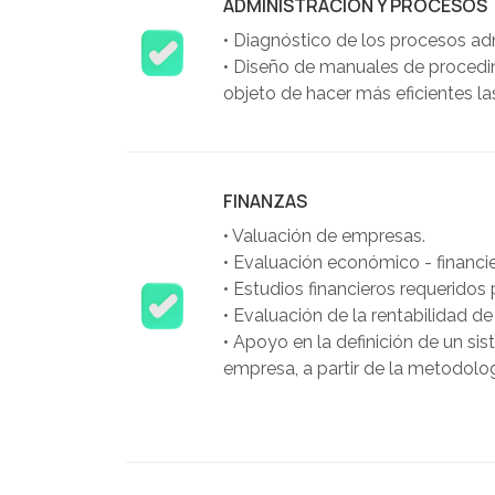
ADMINISTRACIÓN Y PROCESOS
asesoramiento legal, capacitación y asesor
•
Diagnóstico de los procesos adm
elegidos por las principales empresas del 
•
Diseño de manuales de procedimi
objeto de hacer más eficientes la
La firma cuenta con oficinas en Asunción,
Montevideo, y una parte importante de su
compañías multinacionales que operan en 
FINANZAS
•
Valuación de empresas.
•
Evaluación económico - financiera
•
Estudios financieros requeridos
•
Evaluación de la rentabilidad de
•
Apoyo en la definición de un sis
empresa, a partir de la metodolo