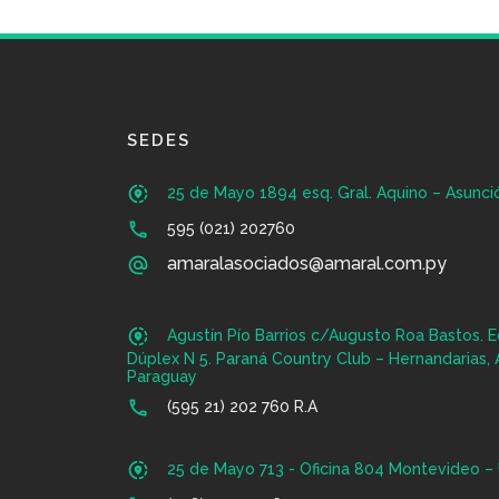
SEDES
share_location
25 de Mayo 1894 esq. Gral. Aquino – Asunci
call
595 (021) 202760
amaralasociados@amaral.com.py
alternate_email
share_location
Agustín Pío Barrios c/Augusto Roa Bastos. Ed
Dúplex N 5. Paraná Country Club – Hernandarias, 
Paraguay
call
(595 21) 202 760 R.A
share_location
25 de Mayo 713 - Oficina 804 Montevideo –